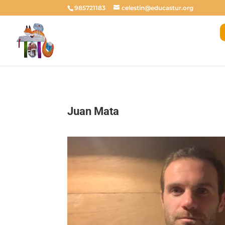
985721183
celestin@educastur.org
Juan Mata