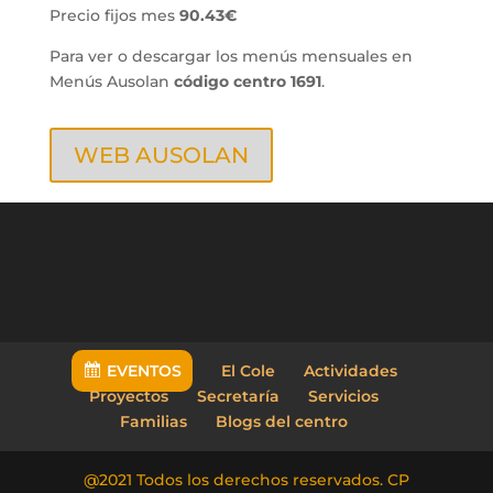
Precio fijos mes
90.43€
Para ver o descargar los menús mensuales en
Menús Ausolan
código centro 1691
.
WEB AUSOLAN
EVENTOS
El Cole
Actividades
Proyectos
Secretaría
Servicios
Familias
Blogs del centro
@2021 Todos los derechos reservados. CP